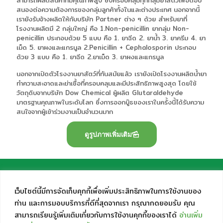
สนองต่อความต้องการของกลุ่มลูกค้าทั้งในและต่างประเทศ นอกจากนี้
เรายังรับจ้างผลิตให้กับบริษัท Partner ต่าง ๆ ด้วย สำหรับยาที่
โรงงานผลิตมี 2 กลุ่มใหญ่ คือ 1.Non-penicillin ยากลุ่ม Non-
penicillin ประกอบด้วย 5 แบบ คือ 1. ยาฉีด 2. ยาน้ำ 3. ยาครีม 4. ยา
เม็ด 5. ยาผงและแกรนูล 2.Penicillin + Cephalosporin ประกอบ
ด้วย 3 แบบ คือ 1. ยาฉีด 2.ยาเม็ด 3. ยาผงและแกรนูล
นอกจากเปิดตัวโรงงานยาสัตว์ที่ทันสมัยแล้ว เรายังเปิดโรงงานผลิตน้ำยา
ทำความสะอาดและฆ่าเชื้อที่ครอบคลุมและมีประสิทธิภาพสูงสุด โดยใช้
วัตถุดิบจากบริษัท Dow Chemical ผู้ผลิต Glutaraldehyde
มาตรฐานคุณภาพในระดับโลก ซึ่งการออกบู๊ธของเราในครั้งนี้ได้รับความ
สนใจจากผู้เข้าร่วมงานเป็นจำนวนมาก
ดูรูปภาพเพิ่มเติม
เว็บไซต์นี้มีการจัดเก็บคุกกี้เพื่อเพิ่มประสิทธิภาพในการใช้งานของ
ท่าน และการมอบบริการที่ดีที่สุดจากเรา กรุณากดยอมรับ คุณ
สามารถเรียนรู้เพิ่มเติมเกี่ยวกับการใช้งานคุกกี้ของเราได้
อ่านเพิ่ม