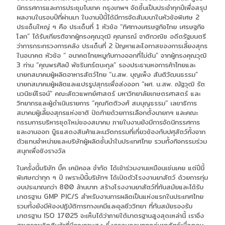
นิทรรศการและการประชุมไบเทค กรุงเทพฯ จัดขึ้นเป็นประจำทุกปีเพื่อสรุป
ผลงานในรอบปีที่ผ่านมา ในงานปีนี้ได้มีการจัดสัมมนาในหัวข้อพิเศษ 2
ประเด็นใหญ่ ๆ คือ ประเด็นที่ 1 หัวข้อ “ทิศทางเศรษฐกิจไทย เศรษฐกิจ
โลก” ได้รับเกียรติจากผู้ทรงคุณวุฒิ คุณกรณ์ จาติกวณิช อดีตรัฐมนตรี
ว่าการกระทรวงการคลัง ประเด็นที่ 2 ปัญหาและโอกาสของการเลี้ยงสุกร
ในอนาคต หัวข้อ “ อนาคตไทยหมูกับทางออกที่ไม่ตัน” จากผู้ทรงคุณวุฒิ
3 ท่าน “คุณพรศิลป์ พัชรินทร์ตนะกุล” รองประธานหอการค้าไทยและ
นายกสมาคมผู้ผลิตอาหารสัตว์ไทย “น.สพ. บุญเพ็ง สันติวัฒนธรรม”
นายกสมาคมผู้ผลิตและแปรรูปสุกรเพื่อส่งออก “ผศ. น.สพ. ณัฐวุฒิ รัต
นวนิชย์โรจน์” คณะสัตวแพทย์ศาสตร์ มหาวิทยาลัยเกษตรศาสตร์ และ
วิทยากรและผู้ดำเนินรายการ “คุณกิตติวงศ์ สมบุญธรรม” เลขาธิการ
สมาคมผู้เลี้ยงสุกรแห่งชาติ ปิดท้ายด้วยการเลือกตั้งนายกฯ และคณะ
กรรมการบริหารชุดใหม่ของสมาคม ภายในงานยังมีการจัดนิทรรศการ
และงานออก บู๊ธแสดงสินค้าและนวัตกรรมที่เกี่ยวข้องกับปศุสัตว์ทั้งจาก
ตัวแทนจำหน่ายและบริษัทผู้ผลิตชั้นนำในประเทศไทย รวมทั้งกิจกรรมร่วม
สนุกเพื่อชิงรางวัล
ในครั้งนี้บริษัท บิ๊ค เคมิคอล จำกัด ได้เข้าร่วมงานเหมือนเช่นเคย แต่ปีนี้
พิเศษกว่าทุก ๆ ปี เพราะปีนี้บริษัทฯ ได้เปิดตัวโรงงานยาสัตว์ ด้วยการทุ่ม
งบประมาณกว่า 800 ล้านบาท สร้างโรงงานยาสัตว์ที่ทันสมัยและได้รับ
มาตรฐาน GMP PIC/S สำหรับงานการผลิตเป็นแห่งแรกในประเทศไทย
รวมทั้งยังมีห้องปฏิบัติการทางเคมีและจุลชีววิทยา ที่ทันสมัยรองรับ
มาตรฐาน ISO 17025 จะเห็นได้ว่าภายใต้มาตรฐานสูงสุดเหล่านี้ เราจึง
สามารถผลิตสินค้าที่มีคุณภาพสูง ซึ่งครอบคลุมทุกกลุ่มยาสัตว์เพื่อตอบ