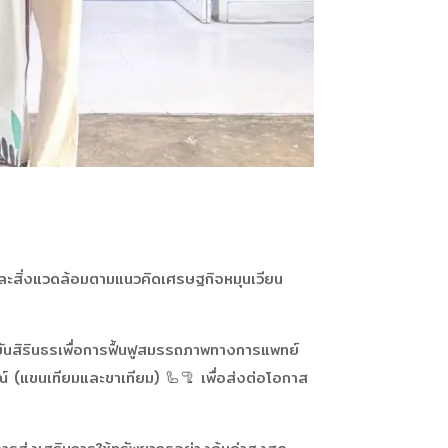
มและสิ่งแวดล้อมตามแนวคิดเศรษฐกิจหมุนเวียน
ันสิรินธรเพื่อการฟื้นฟูสมรรถภาพทางการแพทย์
์ (แขนเทียมและขาเทียม) 🦾🦿 เพื่อส่งต่อโอกาส