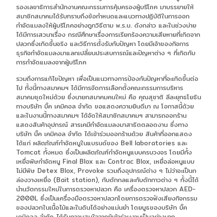
รองเลขาธิการสำนักงานคณะกรรมการคุ้มครองผู้บริโภค มาบรรยายให้
สมาชิกสมาคมได้รับทราบถึงข้อกำหนดและแนวทางปฏิบัติในการออก
กำจัดแมลงให้ผู้บริโภคอย่างถูกวิธีตาม พ.ร.บ. ดังกล่าว และในช่วงบ่าย
ได้มีการเสวนาเรื่อง กรณีศึกษาเรื่องการเรียกร้องความเสียหายที่เกิดจาก
ปลวกซึ่งเกิดขึ้นจริง และวิธีการตั้งรับกับปัญหา โดยมีเจ้าของกิจการ
ธุรกิจกำจัดแมลงมาแลกเปลี่ยนประสบการณ์และปัญหาต่าง ๆ ที่เกิดกับ
การกำจัดแมลงจากผู้บริโภค
รวมถึงการแก้ไขปัญหา เพื่อเป็นแนวทางการป้องกันปัญหาที่จะเกิดขึ้นต่อ
ไป ทั้งนี้ทางสมาคมฯ ได้มีการจัดการเลือกตั้งคณะกรรมการบริหาร
สมาคมชุดใหม่ด้วย ซึ่งนายกสมาคมคนใหม่ คือ คุณสุชาติ ลีละยุทธโยธิน
ทางบริษัท บิ๊ค เคมิคอล จำกัด ขอแสดงความยินดีมา ณ โอกาสนี้ด้วย
และในงานนี้ทางสมาคมฯ ได้จัดให้สมาชิกสมาคมฯ สามารถออกร้าน
แสดงสินค้าอุปกรณ์ สารเคมีกำจัดแมลงมาสาธิตตลอดงาน ซึ่งทาง
บริษัท บิ๊ค เคมิคอล จำกัด ได้เข้าร่วมออกร้านด้วย สินค้าที่ออกแสดง
ได้แก่ ผลิตภัณฑ์กำจัดหนูในแบรนด์ของ Bell laboratories และ
Tomcat ทั้งหมด ซึ่งเป็นผลิตภัณฑ์กำจัดหนูแบบครบวงจร โดยมีทั้ง
เหยื่อพิษกำจัดหนู Final Blox และ Contrac Blox, เหยื่อล่อหนูแบบ
ไม่มีพิษ Detex Blox, Provoke รวมถึงอุปกรณ์ต่าง ๆ ไม่ว่าจะเป็นก
ล่องวางเหยื่อ (Bait station), กับดักกลและกับดักกาวต่าง ๆ ทั้งนี้ได้
นำนวัตกรรมใหม่ในการตรวจหาปลวก คือ เครื่องตรวจหาปลวก AED-
2000L ซึ่งเป็นเครื่องมือตรวจหาปลวกโดยการตรวจฟังเสียงกิจกรรม
ของปลวกในเนื้อไม้และในดินได้อย่างแม่นยำ โดยบูธของบริษัท บิ๊ค
เคมิคอล จำกัด ได้รับความสนใจจากผู้เข้าร่วมงานเป็นอย่างมาก