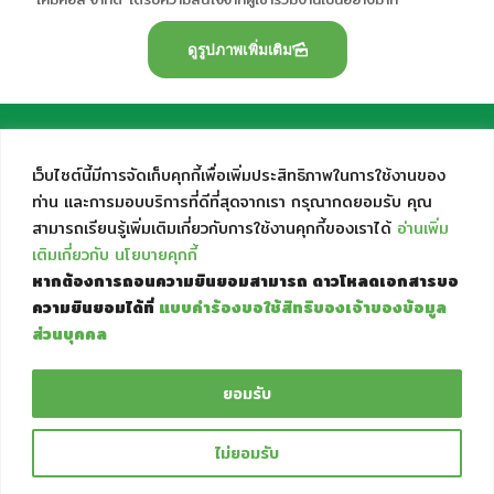
ดูรูปภาพเพิ่มเติม
เว็บไซต์นี้มีการจัดเก็บคุกกี้เพื่อเพิ่มประสิทธิภาพในการใช้งานของ
ท่าน และการมอบบริการที่ดีที่สุดจากเรา กรุณากดยอมรับ คุณ
สามารถเรียนรู้เพิ่มเติมเกี่ยวกับการใช้งานคุกกี้ของเราได้
อ่านเพิ่ม
เติมเกี่ยวกับ นโยบายคุกกี้
วันและเวลาทำการ
ตำแหน่งที่ตั้ง
ติดต่อได้ที่
หากต้องการถอนความยินยอมสามารถ ดาวโหลดเอกสารขอ
วันจันทร์ - วันศุกร์
ที่อยู่เลขที่ 333/12-13 หมู่ 9
(662) 964 4912-4
ความยินยอมได้ที่
แบบคำร้องขอใช้สิทธิของเจ้าของข้อมูล
08:00 น. - 17:00 น.
ถ.บางบัวทอง-สุพรรณบุรี ต.ละหาร
(662) 964 4915
ส่วนบุคคล
อ.บางบัวทอง จ.นนทบุรี 11110
office@bicchemical.com
ยอมรับ
© 1998 BIC CHEMICAL CO., LTD.
ไม่ยอมรับ