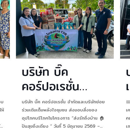
BIC BOX FOR
ส
ลี
BABY 🧸” ประจำ
ธ
ปี 2569 เสริม
ช
สร้างสุขอนามัย
และพัฒนาการ
บริษัท บิ๊ค
เด็กในชุมชน
คอร์ปอเรชั่น
จำกัดและบริษัท
อบ
บริษัท บิ๊ค คอร์ปอเรชั่น จำกัดและบริษัทย่อย
📅
ย่อย ร่วมเติมเต็ม
ห้
ร่วมเติมเต็มพลังใจชุมชน ส่งมอบสิ่งของ
เ
อุปโภคบริโภคในโครงการ “ส่งรักถึงบ้าน 🏠
ค
พลังใจชุมชน ส่ง
ัง
ปันสุขถึงเตียง ” วันที่ 5 มิถุนายน 2569 –
เภ