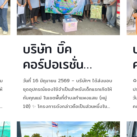
รม
ำ
บริษัท บิ๊ค
คอร์ปอเรชั่น
จำกัด และบริษัท
อบ
วันที่ 16 มิถุนายน 2569 – บริษัทฯ ได้ส่งมอบ
♻️
ย่อย ส่งมอบ
ห้
ชุดอุปกรณ์ของใช้จำเป็นสำหรับเด็กแรกเกิดให้
ปร
กับคุณแม่ ในเขตพื้นที่ตำบลกำแพงแสน (หมู่
วั
ความห่วงใยผ่าน
10) ✨ โครงการดังกล่าวถือเป็นส่วนหนึ่งใน
ค
การดำเนินการด้านความรับผิดชอบต่อสังคม
พ
“🍼 โครงการ
(Corporate Social Responsibility: CSR)
ต
ติ
ที่บริษัทฯ ยึดถือปฏิบัติมาอย่างต่อเนื่อง 🤍
E