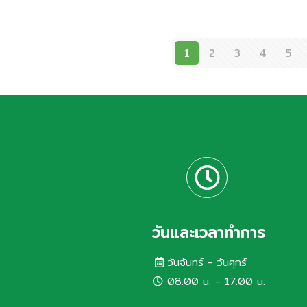
กล่าวถือเป็นส่วนหนึ่งในการดำเนินการด้านคว
“🍼 โครงการ
รับผิดชอบต่อสังคม (Corporate Social
Responsibility: CSR) ที่บริษัทฯ ยึดถือปฏิบั
1
2
3
4
5
BIC BOX FOR
มาอย่างต่อเนื่อง 🤍
BABY 🧸” ประจำ
ปี 2569 เสริม
สร้างสุขอนามัย
และพัฒนาการ
เด็กในชุมชน
วันและเวลาทำการ
วันจันทร์ - วันศุกร์
08:00 น. - 17:00 น.