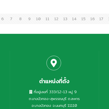
าม
บริษัท บิ๊ค คอร์ปอเรชั่น จำกัดและบริษัทย่อย
ง
มอบสิ่งของ
เดินหน้าขับเคลื่อนนโยบายความรับผิดชอบต่อ
ส
ติ
สังคม ร่วมส่งต่อความห่วงใยและสุขภาวะที่ดีสู่
เ
6
7
8
9
10
11
12
13
14
15
16
17
อุปโภคบริโภคใน
ชุมชน ผ่านโครงการ “ส่งรักถึงบ้าน ปันสุขถึง
เ
เตียง” บริษัทฯ ได้ส่งมอบสิ่งของอุปโภค
ใ
โครงการ “ส่งรัก
บริโภคที่จำเป็นต่อการดำรงชีวิต
[…]
เ
ถึงบ้าน ปันสุขถึง
ค
🔎
เตียง”
ตำแหน่งที่ตั้ง
ที่อยู่เลขที่ 333/12-13 หมู่ 9
ถ.บางบัวทอง-สุพรรณบุรี ต.ละหาร
อ.บางบัวทอง จ.นนทบุรี 11110