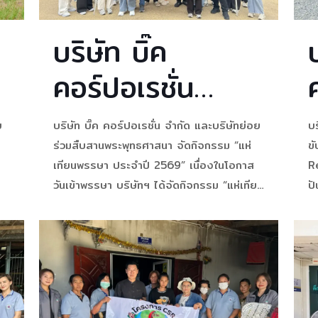
บริษัท บิ๊ค
คอร์ปอเรชั่น
จำกัด และบริษัท
ย
บริษัท บิ๊ค คอร์ปอเรชั่น จำกัด และบริษัทย่อย
บร
ย่อย สืบสาน
ร่วมสืบสานพระพุทธศาสนา จัดกิจกรรม “แห่
ข
เทียนพรรษา ประจำปี 2569” เนื่องในโอกาส
R
พระพุทธศาสนา
วันเข้าพรรษา บริษัทฯ ได้จัดกิจกรรม “แห่เทียน
ป
พรรษา ประจำปี 2569” เพื่อร่วมสืบสาน
พล
จัดกิจกรรม “แห่
พุ
พระพุทธศาสนา อนุรักษ์และส่งเสริมประเพณี
25
ี
อันดีงามของไทย ตลอดจนถวายเทียนพรรษา
บร
เทียนพรรษา
ม
และปัจจัย เพื่อเป็นพุทธบูชาและทำนุบำรุงพระ
โ
อาราม ณ สถานที่ดังต่อไปนี้: – วัดนิยมธรรมว
ประจำปี 2569”
ราราม จ. นครปฐม
[…]