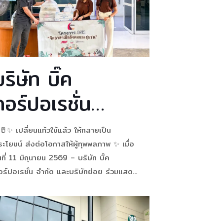
ผ่านโครงการ
“ส่งรักถึงบ้าน ปัน
สุขถึงเตียง” มอบ
บริษัท บิ๊ค
สิ่งของอุปโภค
คอร์ปอเรชั่น
บริโภคเติมพลังใจ
จำกัด และบริษัท
แก่ผู้ป่วยในชุมชน
🥛✨ เปลี่ยนแก้วใช้แล้ว ให้กลายเป็น
ย่อย ร่วมแสดง
ะโยชน์ ส่งต่อโอกาสให้ผู้ทุพพลภาพ ✨ เมื่อ
นที่ 11 มิถุนายน 2569 – บริษัท บิ๊ค
พลังความรับผิด
อร์ปอเรชั่น จำกัด และบริษัทย่อย ร่วมแสดง
ลังความรับผิดชอบต่อสังคมและสิ่งแวดล้อม
ชอบต่อสังคมและ
ามแนวคิดเศรษฐกิจหมุนเวียน (Circular
conomy) บริษัทฯ ส่งมอบแก้วพลาสติกแข็ง