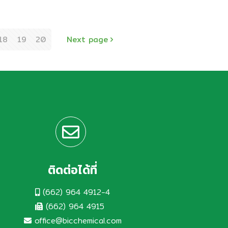
าน และเรียนรู้กระบวนการผลิตเวชภัณฑ์
ต่างชาติ จากคณะ
ำหรับสัตว์แบบครบวงจร 💊 คณะนักศึกษาได้
รียนรู้ และสัมผัสประสบการณ์ตรงจากผู้
18
19
20
Next page
เภสัชศาสตร์
ชี่ยวชาญ ตั้งแต่กระบวนการผลิตยาสัตว์ภาย
ต้มาตรฐานสากล GMP PIC/S ครอบคลุมตั้ง
มหาวิทยาลัย
เต่การคัดสรรวัตถุดิบ ไปจนถึงการควบคุม
ศิลปากร เข้า
ุณภาพและการตรวจสอบคุณภาพ (QC/QA)
 ภายในห้องปฏิบัติการที่ทันสมัย
[…]
ศึกษาดูงานและ
เรียนรู้กระบวนการ
ติดต่อได้ที่
ผลิตเวชภัณฑ์
(662) 964 4912-4
สำหรับสัตว์แบบ
(662) 964 4915
office@bicchemical.com