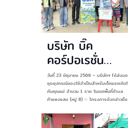
เป็นปีที่ 4 🌳
คุณภาพชีวิตของคนในชุมชนอย่างเป็นรูปธร
ในโอกาสเดียวกันนี้ บริษัทฯ ได้ส่งมอบตู้กดน้
ดื่ม เพื่อสาธารณประโยชน์
[…]
บริษัท บิ๊ค
คอร์ปอเรชั่น
จำกัด และบริษัท
วันที่ 23 มิถุนายน 2569 – บริษัทฯ ได้ส่งม
ย่อย ส่งมอบ
ชุดอุปกรณ์ของใช้จำเป็นสำหรับเด็กแรกเกิดใ
กับคุณแม่ จำนวน 1 ราย ในเขตพื้นที่ตำบล
ความห่วงใยผ่าน
กำแพงแสน (หมู่ 8) ✨ โครงการดังกล่าวถือ
เป็นส่วนหนึ่งในการดำเนินการด้านความรับผิด
“🍼 โครงการ
ชอบต่อสังคม (Corporate Social
Responsibility: CSR) ที่บริษัทฯ ยึดถือปฏิบั