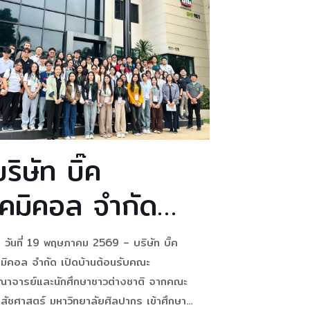
สิ่งแวดล้อมตาม
ะอาดที่ผ่านการใช้งานแล้ว (ประเภทพอลิโพรพิ
น (Polypropylene; PP)) ให้แก่ สถาบันสิริน
แนวคิดเศรษฐกิจ
รเพื่อการฟื้นฟูสมรรถภาพทางการแพทย์แห่ง
หมุนเวียน
าติ กรมการแพทย์
[…]
(Circular
Economy)
บริษัท บิ๊ค
เคมิคอล จำกัด
เปิดบ้านต้อนรับ
 วันที่ 19 พฤษภาคม 2569 – บริษัท บิ๊ค
คณะคณาจารย์
คมิคอล จำกัด เปิดบ้านต้อนรับคณะ
ณาจารย์และนักศึกษาชาวต่างชาติ จากคณะ
และนักศึกษาชาว
สัชศาสตร์ มหาวิทยาลัยศิลปากร เข้าศึกษาดู