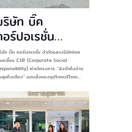
บริษัท บิ๊ค
คอร์ปอเรชั่น
จำกัดและบริษัท
ิษัท บิ๊ค คอร์ปอเรชั่น จำกัดและบริษัทย่อย
ย่อย ขับเคลื่อน
ับเคลื่อน CSR (Corporate Social
esponsibility) ผ่านโครงการ “ส่งรักถึงบ้าน
CSR
ันสุขถึงเตียง” มอบสิ่งของอุปโภคบริโภคเติม
ังใจแก่ผู้ป่วยในชุมชน วันที่ 30 มิถุนายน
(Corporate
69 – บริษัท บิ๊ค คอร์ปอเรชั่น จำกัด และ
ิษัทย่อย ร่วมส่งต่อความห่วงใย ผ่าน
Social
ครงการ “
[…]
Responsibility)