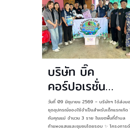
BIC BOX FOR
มาอย่างต่อเนื่อง 🤍
BABY 🧸” ประจำ
ปี 2569 เสริม
สร้างสุขอนามัย
และพัฒนาการ
บริษัท บิ๊ค
เด็กในชุมชน
คอร์ปอเรชั่น
จำกัด และบริษัท
วันที่ 09 มิถุนายน 2569 – บริษัทฯ ได้ส่งม
ย่อย ส่งมอบ
ชุดอุปกรณ์ของใช้จำเป็นสำหรับเด็กแรกเกิด ใ
กับคุณแม่ จำนวน 3 ราย ในเขตพื้นที่ตำบล
ความห่วงใยผ่าน
กำแพงแสนและชุมชนโดยรอบ ✨ โครงการด