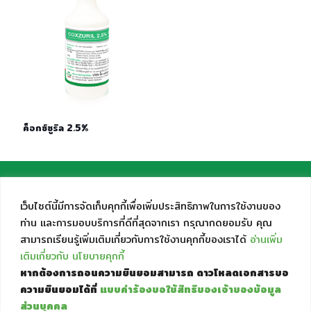
ค็อกซ์ซูริล 2.5%
เว็บไซต์นี้มีการจัดเก็บคุกกี้เพื่อเพิ่มประสิทธิภาพในการใช้งานของ
ท่าน และการมอบบริการที่ดีที่สุดจากเรา กรุณากดยอมรับ คุณ
สามารถเรียนรู้เพิ่มเติมเกี่ยวกับการใช้งานคุกกี้ของเราได้
อ่านเพิ่ม
เติมเกี่ยวกับ นโยบายคุกกี้
วันและเวลาทำการ
ตำแหน่งที่ตั้ง
ติดต่อได้ที่
หากต้องการถอนความยินยอมสามารถ ดาวโหลดเอกสารขอ
วันจันทร์ - วันศุกร์
ที่อยู่เลขที่ 333/12-13 หมู่ 9
(662) 964 4912-4
ความยินยอมได้ที่
แบบคำร้องขอใช้สิทธิของเจ้าของข้อมูล
08:00 น. - 17:00 น.
ถ.บางบัวทอง-สุพรรณบุรี ต.ละหาร
(662) 964 4915
ส่วนบุคคล
อ.บางบัวทอง จ.นนทบุรี 11110
office@bicchemical.com