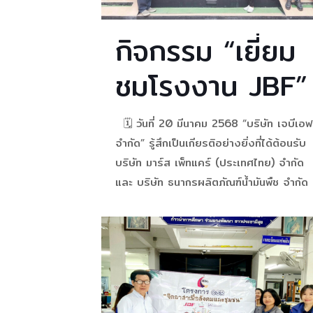
กิจกรรม “เยี่ยม
ชมโรงงาน JBF”
🗓️ วันที่ 20 มีนาคม 2568 “บริษัท เจบีเอฟ
จำกัด” รู้สึกเป็นเกียรติอย่างยิ่งที่ได้ต้อนรับ
บริษัท มาร์ส เพ็ทแคร์ (ประเทศไทย) จำกัด
และ บริษัท ธนากรผลิตภัณฑ์น้ำมันพืช จำกัด
ขอขอบคุณทุกท่านที่ให้เกียรติเข้าเยี่ยมชม แล
แลกเปลี่ยนความรู้กันในครั้งนี้ 🤝