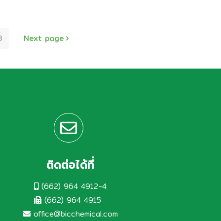
้นปีที่ 5 คณะสัตวแพทยศาสตร์ มหาวิทยาลัย
กษตรศาสตร์ วิทยาเขตกำแพงแสน ได้เข้า
ยี่ยมชมและศึกษาดูงานในโรงงานผลิตยาสัตว์
3
Next page
ี่ได้รับมาตรฐานสูงสุดในการผลิตยา GMP
IC/s วันที่ 22 มกราคม 2568 เรียนรู้
ัมผัสประสบการณ์จริง พร้อมเปิดมุมมอง
ม่ๆ
ติดต่อได้ที่
(662) 964 4912-4
(662) 964 4915
office@bicchemical.com