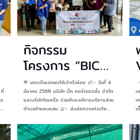
กิจกรรม
โครงการ “BIC
BOX FOR BABY
💙 มอบรักแรกพบให้เจ้าตัวน้อย 👶✨ วันที่ 4
พ
”
ี่
มีนาคม 2568 บริษัท บิ๊ค คอร์ปอเรชั่น จำกัด
เ
คม
และบริษัทในเครือ ร่วมกับองค์การบริหารส่วน
เ
ตำบลกำแพงแสน 🤝✨ ส่งต่อความห่วงใย
เน
ภายใต้ “โครงการ BIC BOX FOR BABY“
จน
👶🏻🍼🧸 ให้กับคุณแม่ 🎁 มอบอุปกรณ์จำเป็น
A
สำหรับเด็กแรกเกิด 📍
[…]
2