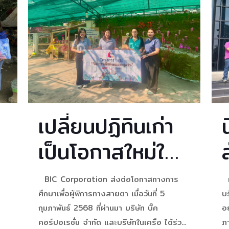
1
เปลี่ยนปฏิทินเก่า
เป็นโอกาสใหม่ให้ผู้
Y
พิการทางสายตา
BIC Corporation ส่งต่อโอกาสทางการ
เ
ศึกษาเพื่อผู้พิการทางสายตา เมื่อวันที่ 5
บร
กุมภาพันธ์ 2568 ที่ผ่านมา บริษัท บิ๊ค
อย
คอร์ปอเรชั่น จำกัด และบริษัทในเครือ ได้ร่วม
ภ