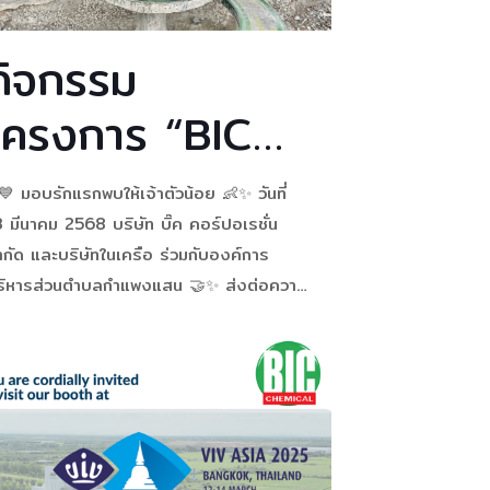
กิจกรรม
โครงการ “BIC
BOX FOR BABY
 มอบรักแรกพบให้เจ้าตัวน้อย 👶✨ วันที่
”
 มีนาคม 2568 บริษัท บิ๊ค คอร์ปอเรชั่น
ำกัด และบริษัทในเครือ ร่วมกับองค์การ
ริหารส่วนตำบลกำแพงแสน 🤝✨ ส่งต่อความ
่วงใย ภายใต้ “โครงการ BIC BOX FOR
BY“ 👶🏻🍼🧸 ให้กับคุณแม่รายที่ 13 🎁
[…]