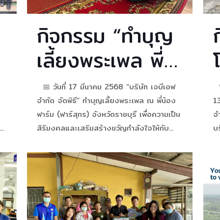
กิจกรรม “ทำบุญ
เลี้ยงพระเพล พี่
น้อง ฟาร์ม (ฟาร์
📅 วันที่ 17 มีนาคม 2568 “บริษัท เจบีเอฟ

สุกร)”
จำกัด จัดพิธี” ทำบุญเลี้ยงพระเพล ณ พี่น้อง
13
ฟาร์ม (ฟาร์สุกร) จังหวัดราชบุรี เพื่อความเป็น
จ
 ✨
สิริมงคลและเสริมสร้างขวัญกำลังใจให้กับ
บ
ะ
พนักงาน 🙏✨ #ฟาร์มสุกร #พี่น้องฟาร์ม
ห
#ฟาร์มสุกรราชบุรี #jbf #bicchemical
BA