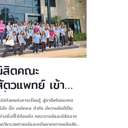
,500
[…]
นิสิตคณะ
สัตวแพทย์ เข้า
เยี่ยมชมโรงงาน
ปิดโลกแห่งการเรียนรู้ สู่อาชีพในอนาคต
บิ๊ค เคมิคอล
ิษัท บิ๊ค เคมิคอล จำกัด มีความยินดีเป็น
่างยิ่งที่ได้ต้อนรับ คณาจารย์และนิสิตจาก
จำกัด
าควิชาเวชศาสตร์และทรัพยากรการผลิตสัตว์