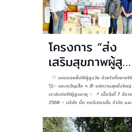
โครงการ “ส่ง
เสริมสุขภาพผู้สูง
อายุ”
🤍 มอบรอยยิ้มให้ผู้สูงวัย ด้วยใจที่อยากให้
🥰✨ ของขวัญเล็ก ๆ 🎁 แต่ความสุขยิ่งใหญ่ ท
เราส่งต่อให้ผู้สูงอายุ ✨ 📍 เมื่อวันที่ 7 มีนา
2568 – บริษัท บิ๊ค คอร์ปอเรชั่น จำกัด และ
บริษัทในเครือ – ได้ร่วมเป็นส่วนหนึ่งของ
“โครงการส่งเสริมสุขภาพผู้สูงอายุ” ร่วมกับ
[…]