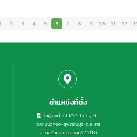
บริจาค ปฏิทินตั้งโต๊ะเก่าที่ไม่ใช้แล้ว ให้แก่
ชั
ศูนย์เทคโนโลยีการศึกษาเพื่อคนตาบอด เพื่อ
เ
เปลี่ยนเป็น สื่ออักษรเบรลล์ สำหรับผู้พิการ
เ
1
2
3
4
5
6
7
8
9
10
11
12
1
ทางสายตา ขอขอบคุณทุกท่านที่มีส่วนร่วมใน
ท
การสร้างโอกาสทางการศึกษา และช่วยกันลด
P
ขยะเพื่อสิ่งแวดล้อมที่ยั่งยืน เราจะเดินหน้า
ส
สนับสนุนกิจกรรมดีๆ เพื่อสังคมต่อไป มาร่วม
ให
เป็นส่วนหนึ่งของการเปลี่ยนแปลงกับเรานะคะ!
ตำแหน่งที่ตั้ง
ที่อยู่เลขที่ 333/12-13 หมู่ 9
ถ.บางบัวทอง-สุพรรณบุรี ต.ละหาร
อ.บางบัวทอง จ.นนทบุรี 11110